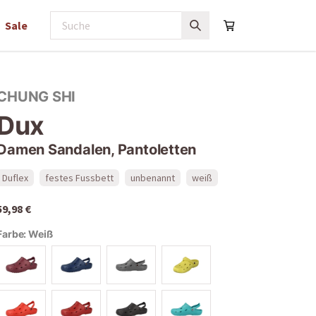
Sale
CHUNG SHI
Dux
Damen Sandalen, Pantoletten
Duflex
festes Fussbett
unbenannt
weiß
59,98 €
Farbe:
Weiß