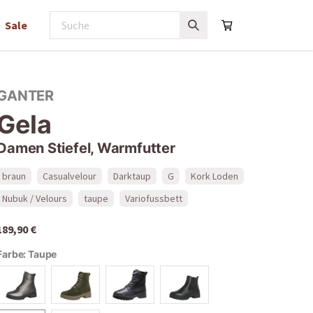
Sale
GANTER
Gela
Damen Stiefel, Warmfutter
braun
Casualvelour
Darktaup
G
Kork Loden
Nubuk / Velours
taupe
Variofussbett
189,90 €
Farbe:
Taupe