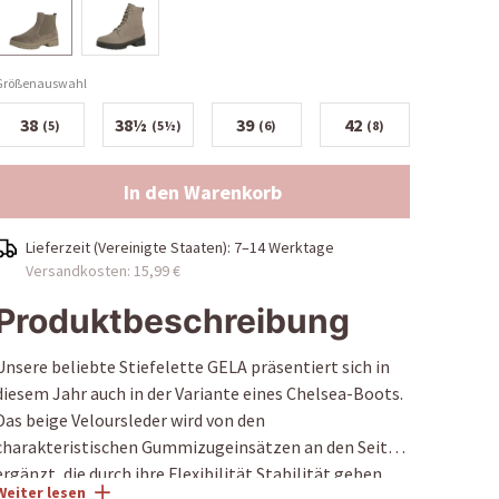
Größenauswahl
38
38½
39
42
(5)
(5½)
(6)
(8)
In den Warenkorb
Lieferzeit (
Vereinigte Staaten
):
7–14 Werktage
Versandkosten: 15,99 €
Produktbeschreibung
Unsere beliebte Stiefelette GELA präsentiert sich in
diesem Jahr auch in der Variante eines Chelsea-Boots.
Das beige Veloursleder wird von den
charakteristischen Gummizugeinsätzen an den Seiten
ergänzt, die durch ihre Flexibilität Stabilität geben
Weiter lesen