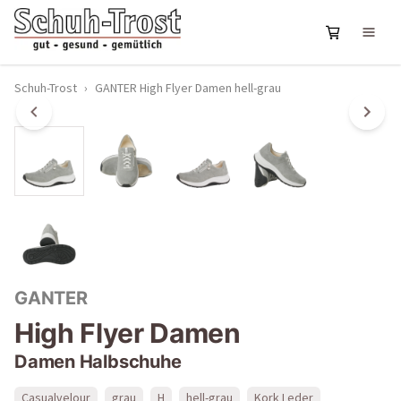
Schuh-Trost
›
GANTER High Flyer Damen hell-grau
GANTER
High Flyer Damen
Damen Halbschuhe
Casualvelour
grau
H
hell-grau
Kork Leder