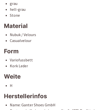
und weißen Komponenten verkörpert eine moderne,
grau
sportive Optik. Für Frauen, die Gesundheits- und
hell-grau
Modebewusstsein sowie Körper und Geist in Balance halten!
Stone
Material
Nubuk / Velours
Casualvelour
Form
Variofussbett
Kork Leder
Weite
H
Herstellerinfos
Name: Ganter Shoes GmbH