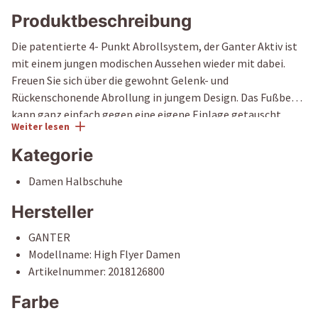
Produktbeschreibung
Die patentierte 4- Punkt Abrollsystem, der Ganter Aktiv ist
mit einem jungen modischen Aussehen wieder mit dabei.
Freuen Sie sich über die gewohnt Gelenk- und
Rückenschonende Abrollung in jungem Design. Das Fußbett
kann ganz einfach gegen eine eigene Einlage getauscht
Weiter lesen
werden. Aktivierung und Entlastung - auf diesem Prinzip
fußt die patentierte GANTER AKTIV Technologie. Die 4-
Kategorie
Punkt-Durchrollsohle übt bei jedem Schritt einen
Damen Halbschuhe
angenehmen Massageeffekt auf den Fuß aus. Diese
Abrollfunktion fördert eine aufrechte Haltung, gibt
Hersteller
Stabilität und entlastet den Rücken sowie die Gelenke -
dadurch gehen Sie leichter und tun AKTIV etwas für Ihre
GANTER
Gesundheit. Aus Glattleder gefertigt, werden beim Modell
Modellname: High Flyer Damen
HIGH FLYER Details in Metallic zum trendigen Blickfang. Das
Artikelnummer: 2018126800
hochwertige Lederfutter fühlt sich herrlich soft an. Die Sohle
Farbe
ist besonders leicht und rutschfest. Der Mix aus schwarzen