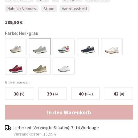
Nubuk / Velours
Stone
Variofussbett
189,90 €
Farbe:
Hell-grau
Größenauswahl
38
39
40
42
(5)
(6)
(6½)
(8)
In den Warenkorb
Lieferzeit (
Vereinigte Staaten
):
7–14 Werktage
Versandkosten: 15,99 €