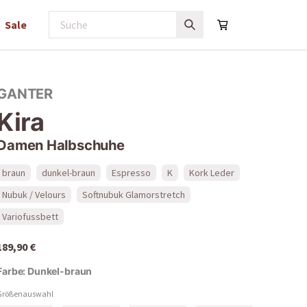
Sale
GANTER
Kira
Damen Halbschuhe
braun
dunkel-braun
Espresso
K
Kork Leder
Nubuk / Velours
Softnubuk Glamorstretch
Variofussbett
189,90 €
Farbe:
Dunkel-braun
Größenauswahl