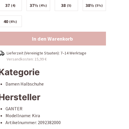
37
37½
38
38½
(4)
(4½)
(5)
(5½)
40
(6½)
In den Warenkorb
Lieferzeit (
Vereinigte Staaten
):
7–14 Werktage
Versandkosten: 15,99 €
Kategorie
Damen Halbschuhe
Hersteller
GANTER
Modellname: Kira
Artikelnummer: 2092382000