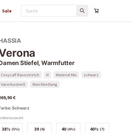
Sale
HASSIA
Verona
Damen Stiefel, Warmfutter
Cosycalf Rasostretch
H
Material Mix
schwarz
Variofussbett
Weichbettung
269,90 €
Farbe:
Schwarz
Größenauswahl
38½
39
40
40½
(5½)
(6)
(6½)
(7)